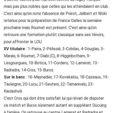
mais pas plus nobles que celles qui les attendaient en club.
C’est ainsi qu’on note l’absence de Poirot, Jalibert et Woki
retenus pour la préparation de France Galles la semaine
prochaine mais Roumat est présent. C’est ainsi qu’on
retrouve une formation plutôt classique sans ses ténors,
pour affronter le LOU.
XV titulaire
: 1-Paiva, 2-Pélissié, 3-Cobilas, 4-Douglas, 5-
Marais, 6-Roumat, 7-Diabi (C), 8-Higginbotham, 9-
Lesgourgues, 10-Botica, 11-Cordero, 12-Lamerat, 13-
Radradra, 14-Cros, 15-Buros.
Sur le banc
: 16-Maynadier, 17-Kovekalou, 18-Cazeaux, 19-
Tauleigne, 20-Lucu, 21-Seuteni, 22-Tamanivalu, 23-
Kaulashvili.
C’est Cros qui doit être satisfait lui qui rêvait de disputer
ce match et Buros sûrement autant en suppléant Ducuing
à l’arrière. On retrouve au centre Lamerat et Radradra et