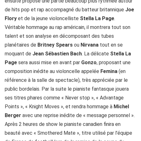
ensuite proposé une partie beaucoup plus rythmée autour
de hits pop et rap accompagné du batteur britannique
Joe
Flory
et de la jeune violoncelliste
Stella La Page
.
Véritable hommage au rap américain, il montrera tout son
talent et son analyse en décomposant des tubes
planétaires de
Britney Spears
ou
Nirvana
tout en se
moquant de
Jean Sébastien Bach
. La délicate
Stella La
Page
sera aussi mise en avant par
Gonzo
, proposant une
composition inédite au violoncelle appelée
Femina
(en
référence à la salle de spectacle), très appréciée par le
public bordelais. Par la suite le pianiste fantasque jouera
ses titres phares comme « Never stop », « Advantage
Points », « Knight Moves », et rendra hommage à
Michel
Berger
avec une reprise inédite de « message personnel ».
Après 2 heures de show le pianiste canadien finira en
beauté avec « Smothered Mate », titre utilisé par l’équipe