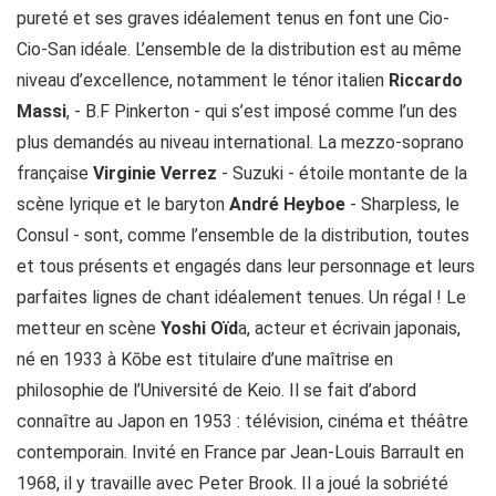
pureté et ses graves idéalement tenus en font une Cio-
Cio-San idéale. L’ensemble de la distribution est au même
niveau d’excellence, notamment le ténor italien
Riccardo
Massi
, - B.F Pinkerton - qui s’est imposé comme l’un des
plus demandés au niveau international. La mezzo-soprano
française
Virginie Verrez
- Suzuki - étoile montante de la
scène lyrique et le baryton
André Heyboe
- Sharpless, le
Consul - sont, comme l’ensemble de la distribution, toutes
et tous présents et engagés dans leur personnage et leurs
parfaites lignes de chant idéalement tenues. Un régal ! Le
metteur en scène
Yoshi Oïd
a, acteur et écrivain japonais,
né en 1933 à Kōbe est titulaire d’une maîtrise en
philosophie de l’Université de Keio. Il se fait d’abord
connaître au Japon en 1953 : télévision, cinéma et théâtre
contemporain. Invité en France par Jean-Louis Barrault en
1968, il y travaille avec Peter Brook. Il a joué la sobriété