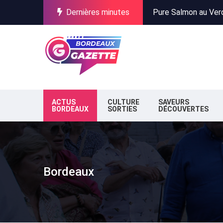
Dernières minutes
Incendies en Gironde
Stationnement à Bor
Pure Salmon au Verdo
Incendies en Gironde
Stationnement à Bor
ACTUS
CULTURE
SAVEURS
BORDEAUX
SORTIES
DÉCOUVERTES
Bordeaux