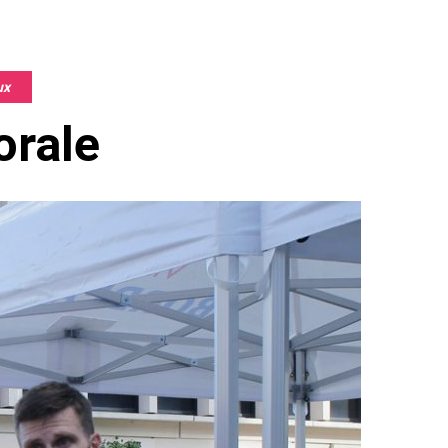
ux
orale