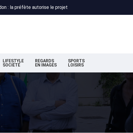
 : Obispo, Zazie et Renaud réunis pour un concert caritatif à Flo
deaux : la nouvelle majorité change de cap
n : la préfète autorise le projet
 : Obispo, Zazie et Renaud réunis pour un concert caritatif à Flo
deaux : la nouvelle majorité change de cap
LIFESTYLE
REGARDS
SPORTS
SOCIÉTÉ
EN IMAGES
LOISIRS