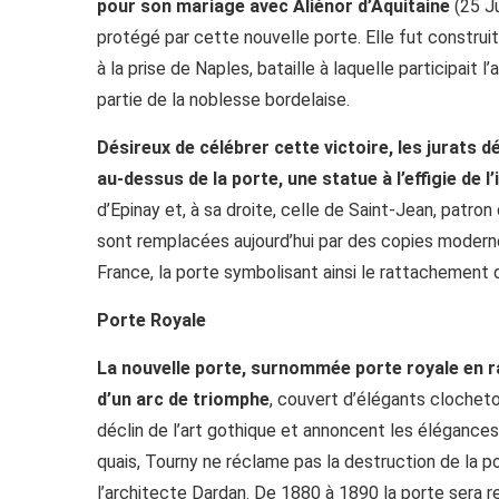
pour son mariage avec Aliénor d’Aquitaine
(25 Ju
protégé par cette nouvelle porte. Elle fut construite
à la prise de Naples, bataille à laquelle participait 
partie de la noblesse bordelaise.
Désireux de célébrer cette victoire, les jurats d
au-dessus de la porte, une statue à l’effigie de l’i
d’Epinay et, à sa droite, celle de Saint-Jean, patron
sont remplacées aujourd’hui par des copies moderne
France, la porte symbolisant ainsi le rattachement 
Porte Royale
La nouvelle porte, surnommée porte royale en ra
d’un arc de triomphe
, couvert d’élégants clochet
déclin de l’art gothique et annoncent les élégance
quais, Tourny ne réclame pas la destruction de la por
l’architecte Dardan. De 1880 à 1890 la porte sera re