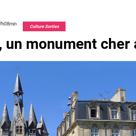
17h08min
Culture Sorties
u, un monument cher 