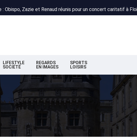
 : Obispo, Zazie et Renaud réunis pour un concert caritatif à Flo
deaux : la nouvelle majorité change de cap
n : la préfète autorise le projet
 : Obispo, Zazie et Renaud réunis pour un concert caritatif à Flo
deaux : la nouvelle majorité change de cap
LIFESTYLE
REGARDS
SPORTS
SOCIÉTÉ
EN IMAGES
LOISIRS