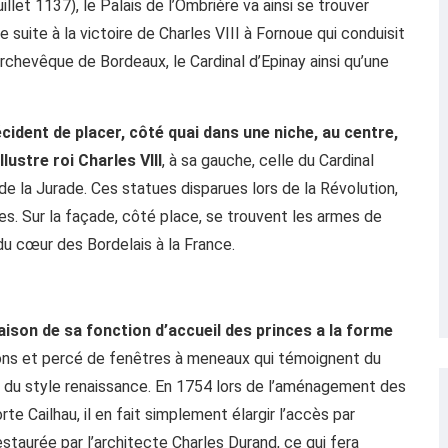
illet 1137), le Palais de l’Ombrière va ainsi se trouver
 suite à la victoire de Charles VIII à Fornoue qui conduisit
l’archevêque de Bordeaux, le Cardinal d’Epinay ainsi qu’une
écident de placer, côté quai dans une niche, au centre,
llustre roi Charles VIII
, à sa gauche, celle du Cardinal
 de la Jurade. Ces statues disparues lors de la Révolution,
s. Sur la façade, côté place, se trouvent les armes de
du cœur des Bordelais à la France.
ison de sa fonction d’accueil des princes a la forme
ons et percé de fenêtres à meneaux qui témoignent du
s du style renaissance. En 1754 lors de l’aménagement des
te Cailhau, il en fait simplement élargir l’accès par
staurée par l’architecte Charles Durand, ce qui fera