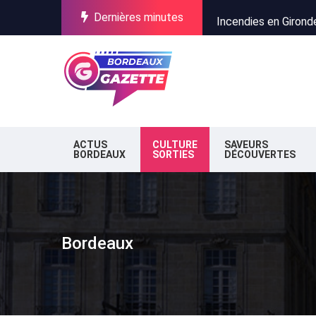
Dernières minutes
Incendies en Gironde
Stationnement à Bor
Pure Salmon au Verdo
Incendies en Gironde
Stationnement à Bor
ACTUS
CULTURE
SAVEURS
BORDEAUX
SORTIES
DÉCOUVERTES
Bordeaux