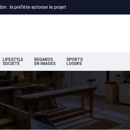
 : Obispo, Zazie et Renaud réunis pour un concert caritatif à Flo
deaux : la nouvelle majorité change de cap
n : la préfète autorise le projet
 : Obispo, Zazie et Renaud réunis pour un concert caritatif à Flo
deaux : la nouvelle majorité change de cap
LIFESTYLE
REGARDS
SPORTS
SOCIÉTÉ
EN IMAGES
LOISIRS