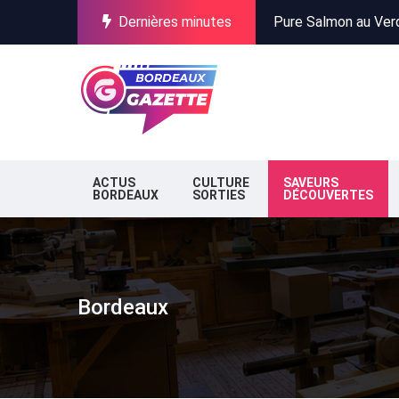
Dernières minutes
Incendies en Gironde
Stationnement à Bor
Pure Salmon au Verdo
Incendies en Gironde
Stationnement à Bor
ACTUS
CULTURE
SAVEURS
BORDEAUX
SORTIES
DÉCOUVERTES
Bordeaux