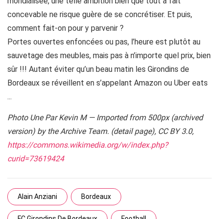
mondialisée, une telle ambition bien que tout à fait
concevable ne risque guère de se concrétiser. Et puis,
comment fait-on pour y parvenir ?
Portes ouvertes enfoncées ou pas, l’heure est plutôt au
sauvetage des meubles, mais pas à n’importe quel prix, bien
sûr !!! Autant éviter qu’un beau matin les Girondins de
Bordeaux se réveillent en s’appelant Amazon ou Uber eats
...
Photo Une Par Kevin M — Imported from 500px (archived
version) by the Archive Team. (detail page), CC BY 3.0,
https://commons.wikimedia.org/w/index.php?
curid=73619424
Alain Anziani
Bordeaux
FC Girondins De Bordeaux
Football