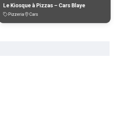
Le Kiosque à Pizzas – Cars Blaye
Le K
Pizzeria
Cars
Piz
21 juin 2021
L’ égalité, une ambition de terr