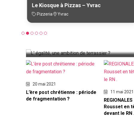
Le Kiosque à Pizzas – Yvrac
Pizzeria
Yvrac
11 juin 2021
Mélenchon notre nou
20 mai 2021
L’ère post chrétienne : période
11 mai 2021
de fragmentation ?
REGIONALES 
Rousset en t
devant le RN 