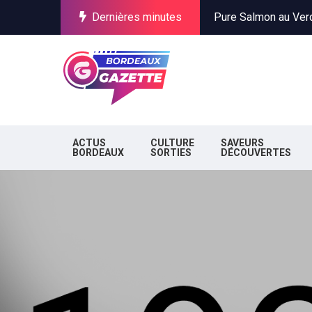
Dernières minutes
Incendies en Gironde
Stationnement à Bor
Pure Salmon au Verdo
Incendies en Gironde
Stationnement à Bor
ACTUS
CULTURE
SAVEURS
BORDEAUX
SORTIES
DÉCOUVERTES