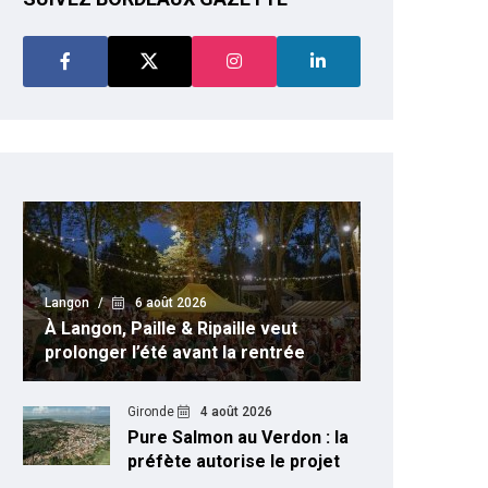
Floirac
5 août 2026
Langon
6
Floirac : quand l’observatoire de
À Langon, Pa
Bordeaux cartographiait les étoiles
prolonger l
Gironde
4 août 2026
Pure Salmon au Verdon : la
préfète autorise le projet