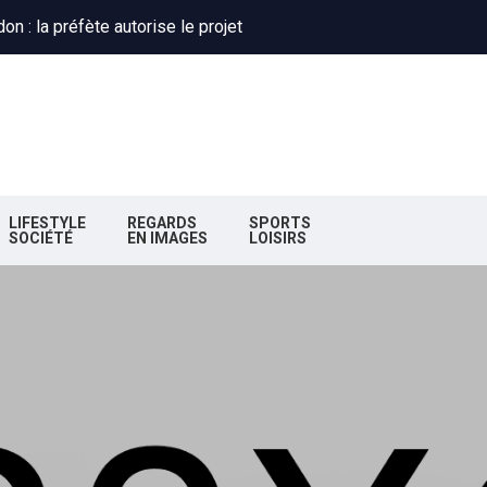
 : Obispo, Zazie et Renaud réunis pour un concert caritatif à Floi
deaux : la nouvelle majorité change de cap
n : la préfète autorise le projet
 : Obispo, Zazie et Renaud réunis pour un concert caritatif à Floi
deaux : la nouvelle majorité change de cap
LIFESTYLE
REGARDS
SPORTS
SOCIÉTÉ
EN IMAGES
LOISIRS