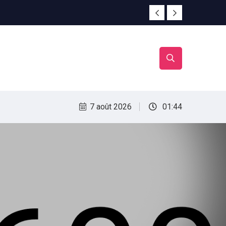
rac
rac
7 août 2026
01:44