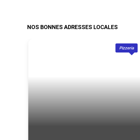
NOS BONNES ADRESSES LOCALES
zeria
Pizzeria
de-