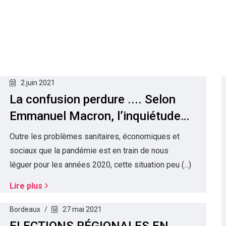
2 juin 2021
La confusion perdure .... Selon
Emmanuel Macron, l’inquiétude
et la violence sont bien réelles ...
Outre les problèmes sanitaires, économiques et
sociaux que la pandémie est en train de nous
léguer pour les années 2020, cette situation peu (...)
Lire plus
Bordeaux
27 mai 2021
ELECTIONS RÉGIONALES EN