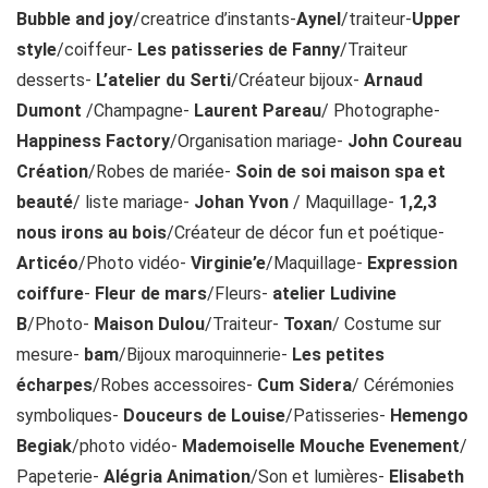
Bubble and joy
/creatrice d’instants-
Aynel
/traiteur-
Upper
style
/coiffeur-
Les patisseries de Fanny
/Traiteur
desserts-
L’atelier du Serti
/Créateur bijoux-
Arnaud
Dumont
/Champagne-
Laurent Pareau
/ Photographe-
Happiness Factory
/Organisation mariage-
John Coureau
Création
/Robes de mariée-
Soin de soi maison spa et
beauté
/ liste mariage-
Johan Yvon
/ Maquillage-
1,2,3
nous irons au bois
/Créateur de décor fun et poétique-
Articéo
/Photo vidéo-
Virginie’e
/Maquillage-
Expression
coiffure
-
Fleur de mars
/Fleurs-
atelier Ludivine
B
/Photo-
Maison Dulou
/Traiteur-
Toxan
/ Costume sur
mesure-
bam
/Bijoux maroquinnerie-
Les petites
écharpes
/Robes accessoires-
Cum Sidera
/ Cérémonies
symboliques-
Douceurs de Louise
/Patisseries-
Hemengo
Begiak
/photo vidéo-
Mademoiselle Mouche Evenement
/
Papeterie-
Alégria Animation
/Son et lumières-
Elisabeth