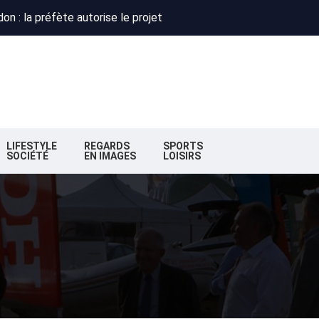
 : Obispo, Zazie et Renaud réunis pour un concert caritatif à Flo
deaux : la nouvelle majorité change de cap
n : la préfète autorise le projet
 : Obispo, Zazie et Renaud réunis pour un concert caritatif à Flo
deaux : la nouvelle majorité change de cap
LIFESTYLE
REGARDS
SPORTS
SOCIÉTÉ
EN IMAGES
LOISIRS