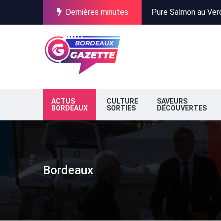
Dernières minutes
Incendies en Gironde
Stationnement à Bor
Pure Salmon au Verdo
Incendies en Gironde
Stationnement à Bor
ACTUS
CULTURE
SAVEURS
BORDEAUX
SORTIES
DÉCOUVERTES
Bordeaux