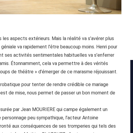
s les aspects extérieurs. Mais la réalité va s’avérer plus
ée géniale va rapidement l’être beaucoup moins. Henri pour
t ses activités sentimentales habituelles va s’enferrer
 amis. Étonnamment, cela va permettre à des vérités
« coups de théâtre » d’émerger de ce marasme réjouissant.
acrobatique pour tenter de rendre crédible ce mariage
ré est de mise, nous permet de passer un bon moment de
t assurée par Jean MOURIERE qui campe également un
, ce personnage peu sympathique, l’acteur Antoine
ronté aux conséquences de ses tromperies qui tels des