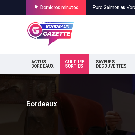
Dernières minutes
Incendies en Gironde
Stationnement à Bor
Pure Salmon au Verdo
Incendies en Gironde
Stationnement à Bor
ACTUS
CULTURE
SAVEURS
BORDEAUX
SORTIES
DÉCOUVERTES
Bordeaux