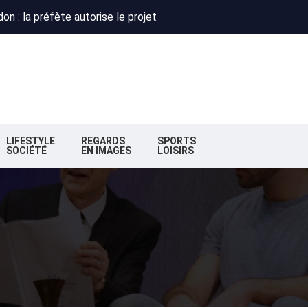
 : Obispo, Zazie et Renaud réunis pour un concert caritatif à Flo
deaux : la nouvelle majorité change de cap
n : la préfète autorise le projet
 : Obispo, Zazie et Renaud réunis pour un concert caritatif à Flo
deaux : la nouvelle majorité change de cap
LIFESTYLE
REGARDS
SPORTS
SOCIÉTÉ
EN IMAGES
LOISIRS