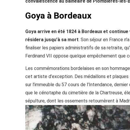
convalescence au balnéaire de Plombières-les-Ba
Goya à Bordeaux
Goya arrive en été 1824 à Bordeaux et continue v
résidera jusqu’à sa mort
. Son séjour en France n’
finaliser les papiers administratifs de sa retraite, 
Ferdinand VII oppose quelque empêchement que ce
Les commémorations bordelaises en son hommage, o
cet artiste d’exception. Des médaillons et plaques 
sur l’immeuble du 57 cours de l’Intendance, dernier do
que le cénotaphe du cimetière de la Chartreuse, élev
sépulture, dont les ossements retournèrent à Madri