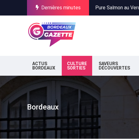
Dernières minutes
Incendies en Gironde
Stationnement à Bor
Pure Salmon au Verdo
Incendies en Gironde
Stationnement à Bor
ACTUS
CULTURE
SAVEURS
BORDEAUX
SORTIES
DÉCOUVERTES
Bordeaux