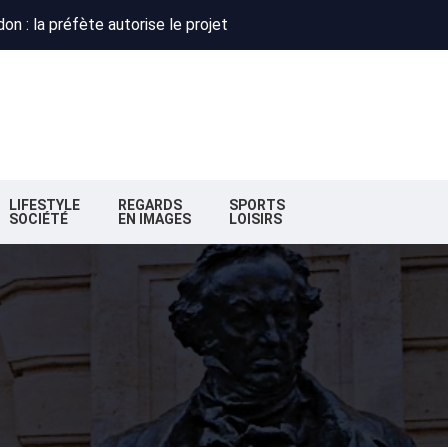
 : Obispo, Zazie et Renaud réunis pour un concert caritatif à Flo
deaux : la nouvelle majorité change de cap
n : la préfète autorise le projet
 : Obispo, Zazie et Renaud réunis pour un concert caritatif à Flo
deaux : la nouvelle majorité change de cap
LIFESTYLE
REGARDS
SPORTS
SOCIÉTÉ
EN IMAGES
LOISIRS