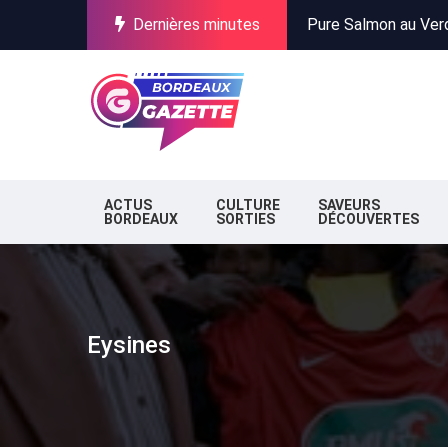
Dernières minutes
Incendies en Gironde
Stationnement à Bor
Pure Salmon au Verdo
Incendies en Gironde
Stationnement à Bor
ACTUS
CULTURE
SAVEURS
BORDEAUX
SORTIES
DÉCOUVERTES
Eysines