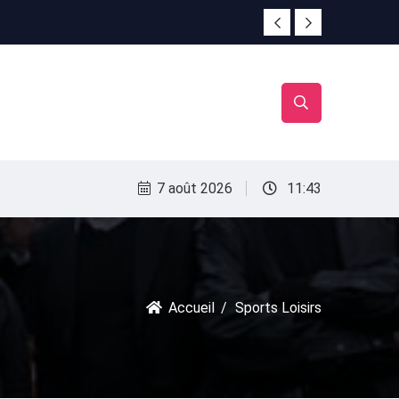
irac
irac
7 août 2026
11:43
Accueil
Sports Loisirs