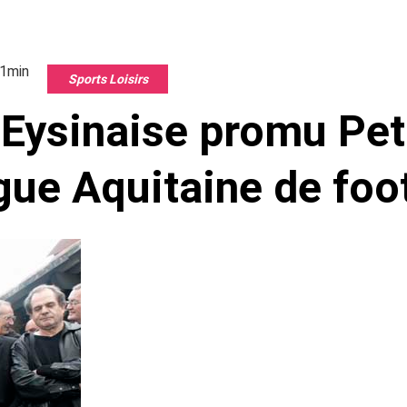
21min
Sports Loisirs
e Eysinaise promu Pe
igue Aquitaine de foo