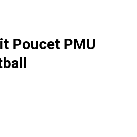
tit Poucet PMU
tball