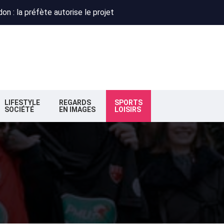
 : Obispo, Zazie et Renaud réunis pour un concert caritatif à Flo
deaux : la nouvelle majorité change de cap
n : la préfète autorise le projet
 : Obispo, Zazie et Renaud réunis pour un concert caritatif à Flo
deaux : la nouvelle majorité change de cap
LIFESTYLE
REGARDS
SPORTS
SOCIÉTÉ
EN IMAGES
LOISIRS