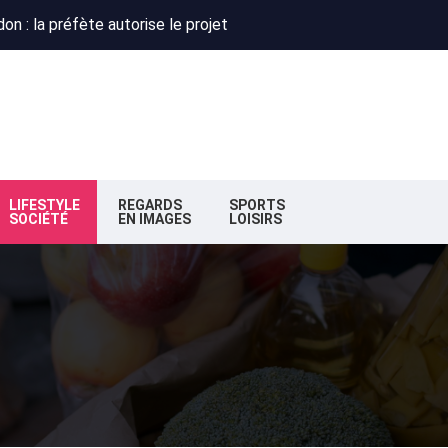
 : Obispo, Zazie et Renaud réunis pour un concert caritatif à Flo
deaux : la nouvelle majorité change de cap
n : la préfète autorise le projet
 : Obispo, Zazie et Renaud réunis pour un concert caritatif à Flo
deaux : la nouvelle majorité change de cap
LIFESTYLE
REGARDS
SPORTS
SOCIÉTÉ
EN IMAGES
LOISIRS