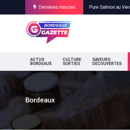
Dernières minutes
Incendies en Gironde
Stationnement à Bor
Pure Salmon au Verdo
Incendies en Gironde
Stationnement à Bor
ACTUS
CULTURE
SAVEURS
BORDEAUX
SORTIES
DÉCOUVERTES
Bordeaux