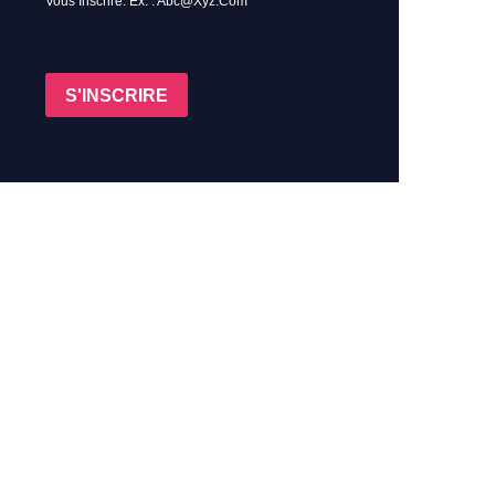
Vous Inscrire. Ex. : Abc@xyz.com
S'INSCRIRE