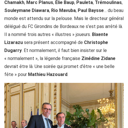
Chamakh
,
Marc Planus
,
Élie Baup
,
Pauleta
,
Trémoulinas
,
Souleymane Diawara
,
Rio Mavuba
,
Paul Baysse
… du beau
monde est attendu sur la pelouse. Mais le directeur général
délégué du FC Girondins de Bordeaux ne s’est pas arrêté là.
Il a nommé trois autres « illustres » joueurs.
Bixente
Lizarazu
sera présent accompagné de
Christophe
Dugarry
. Et normalement, il faut bien insister sur le
« normalement », la légende française
Zinédine Zidane
devrait être là. Une soirée qui promet d’être « une belle
fête » pour
Mathieu Hazouard
.