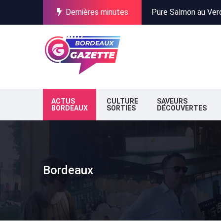
Dernières minutes
Incendies en Gironde
Stationnement à Bor
Pure Salmon au Verdo
Incendies en Gironde
Stationnement à Bor
ACTUS
CULTURE
SAVEURS
BORDEAUX
SORTIES
DÉCOUVERTES
Bordeaux