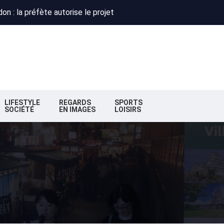
 : Obispo, Zazie et Renaud réunis pour un concert caritatif à Flo
deaux : la nouvelle majorité change de cap
n : la préfète autorise le projet
 : Obispo, Zazie et Renaud réunis pour un concert caritatif à Flo
deaux : la nouvelle majorité change de cap
LIFESTYLE
REGARDS
SPORTS
SOCIÉTÉ
EN IMAGES
LOISIRS