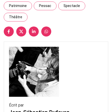
Patrimoine
Pessac
Spectacle
Théâtre
Écrit par