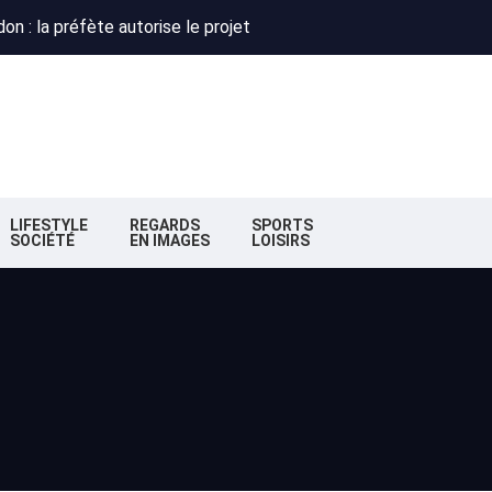
n : la préfète autorise le projet
 : Obispo, Zazie et Renaud réunis pour un concert caritatif à Flo
deaux : la nouvelle majorité change de cap
n : la préfète autorise le projet
 : Obispo, Zazie et Renaud réunis pour un concert caritatif à Flo
deaux : la nouvelle majorité change de cap
LIFESTYLE
REGARDS
SPORTS
SOCIÉTÉ
EN IMAGES
LOISIRS