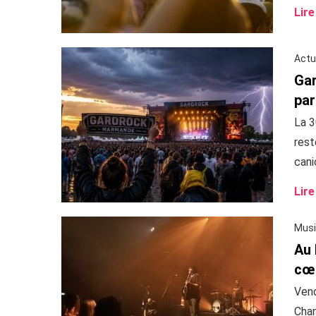
Lire
Actu
Gar
par
La 3
rest
canic
Lire
Musi
Au 
cœ
Vend
Chan