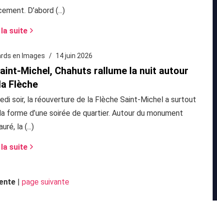
ement. D’abord (...)
 la suite
rds en Images
14 juin 2026
aint-Michel, Chahuts rallume la nuit autour
la Flèche
di soir, la réouverture de la Flèche Saint-Michel a surtout
 la forme d’une soirée de quartier. Autour du monument
uré, la (...)
 la suite
ente
|
page suivante