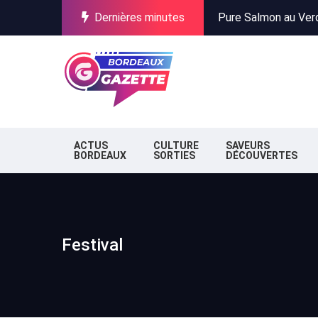
Pure Salmon au Verdo
Dernières minutes
Incendies en Gironde
Stationnement à Bor
Pure Salmon au Verdo
Incendies en Gironde
Stationnement à Bor
ACTUS
CULTURE
SAVEURS
BORDEAUX
SORTIES
DÉCOUVERTES
Festival