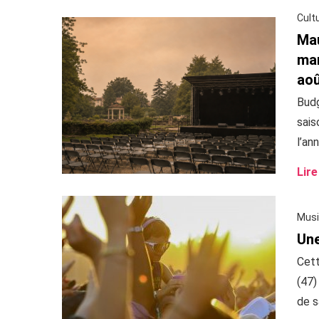
Cult
Mau
man
ao
Budg
sais
l’ann
Lire
Musi
Une
Cett
(47)
de sa