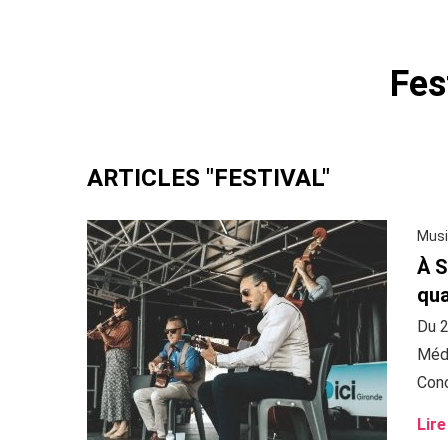
Fes
ARTICLES "FESTIVAL"
Musi
À S
qua
Du 2
Médo
Conc
Lire