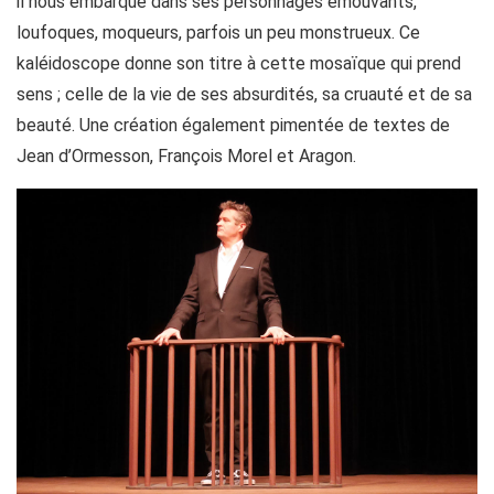
il nous embarque dans ses personnages émouvants,
loufoques, moqueurs, parfois un peu monstrueux. Ce
kaléidoscope donne son titre à cette mosaïque qui prend
sens ; celle de la vie de ses absurdités, sa cruauté et de sa
beauté. Une création également pimentée de textes de
Jean d’Ormesson, François Morel et Aragon.