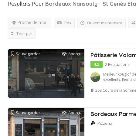
Résultats Pour
Bordeaux Nansouty - St Genès
Eta
Proche de moi
Prix
Ouvert maintenant
Trier par
Sauvegarder
Aperçu
Pâtisserie Valan
4.5
2 Evaluations
Meilleur kouglof de
excellents. Rien à di
268 Cours de la Somme
Sauvegarder
Aperçu
Bordeaux Parm
Pizzeria