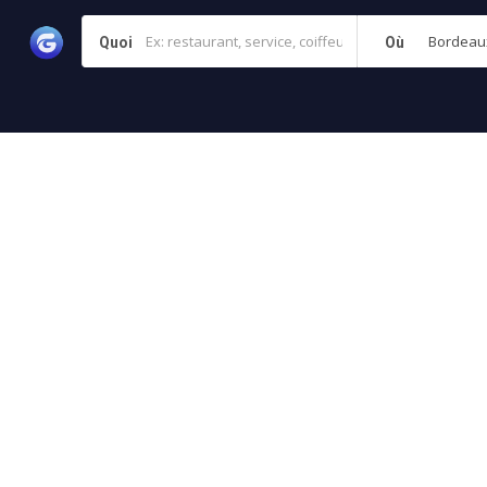
Quoi
Où