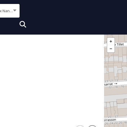
Bordeaux Nansouty - St Genès