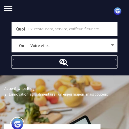
Quoi
Votre ville...
Où
Accueil
Le Blog
L’innovation agroalimentaire : un enjeu majeur, mais coûteux