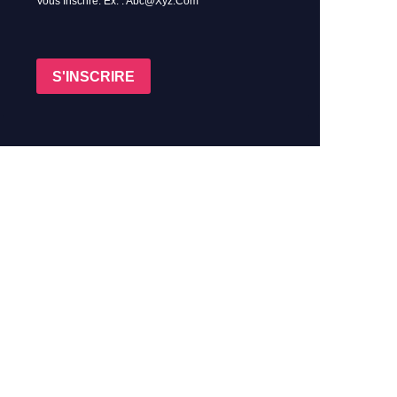
Vous Inscrire. Ex. : Abc@xyz.com
S'INSCRIRE