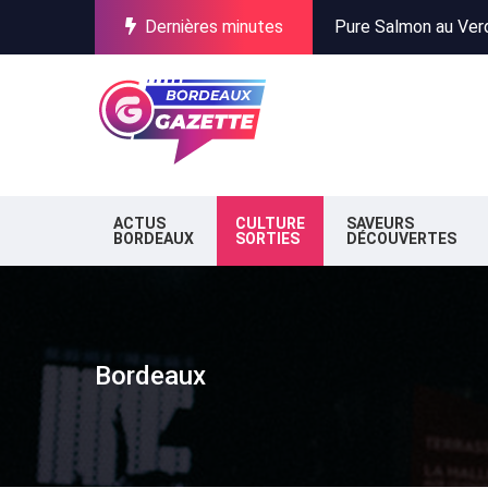
Dernières minutes
Incendies en Gironde
Stationnement à Bor
Pure Salmon au Verdo
Incendies en Gironde
Stationnement à Bor
ACTUS
CULTURE
SAVEURS
BORDEAUX
SORTIES
DÉCOUVERTES
Bordeaux