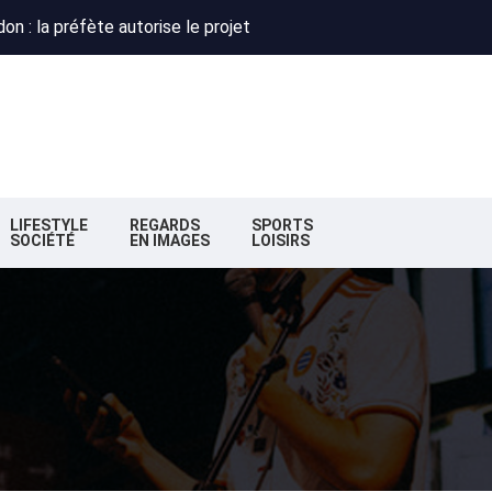
 : Obispo, Zazie et Renaud réunis pour un concert caritatif à Flo
deaux : la nouvelle majorité change de cap
n : la préfète autorise le projet
 : Obispo, Zazie et Renaud réunis pour un concert caritatif à Flo
deaux : la nouvelle majorité change de cap
LIFESTYLE
REGARDS
SPORTS
SOCIÉTÉ
EN IMAGES
LOISIRS