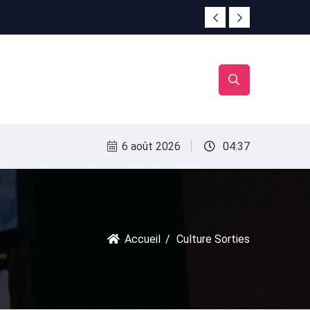
irac
irac
6 août 2026
04:37
Accueil
Culture Sorties