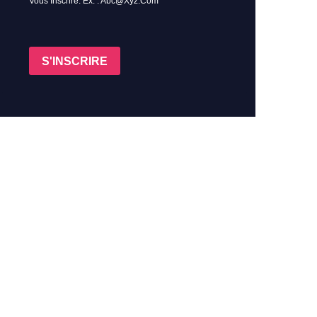
Vous Inscrire. Ex. : Abc@xyz.com
S'INSCRIRE