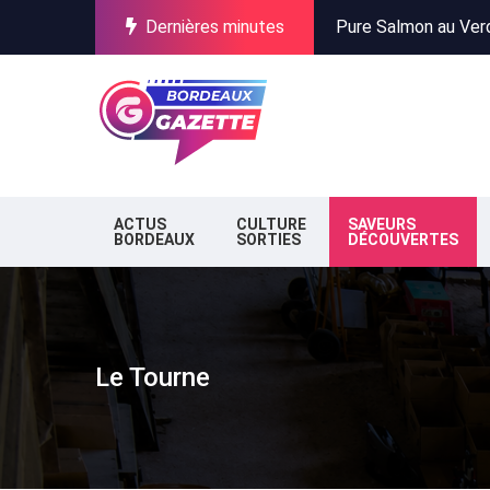
Dernières minutes
Incendies en Gironde
Stationnement à Bor
Pure Salmon au Verdo
Incendies en Gironde
Stationnement à Bor
ACTUS
CULTURE
SAVEURS
BORDEAUX
SORTIES
DÉCOUVERTES
Le Tourne