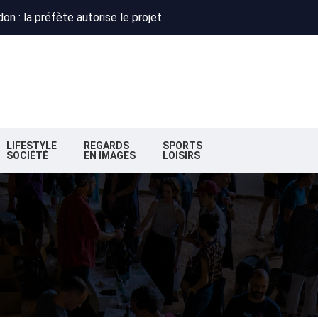
 : Obispo, Zazie et Renaud réunis pour un concert caritatif à Flo
deaux : la nouvelle majorité change de cap
n : la préfète autorise le projet
 : Obispo, Zazie et Renaud réunis pour un concert caritatif à Flo
deaux : la nouvelle majorité change de cap
LIFESTYLE
REGARDS
SPORTS
SOCIÉTÉ
EN IMAGES
LOISIRS