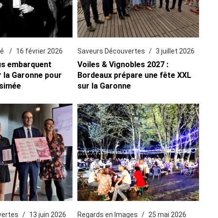
té
16 février 2026
Saveurs Découvertes
3 juillet 2026
us embarquent
Voiles & Vignobles 2027 :
r la Garonne pour
Bordeaux prépare une fête XXL
ésimée
sur la Garonne
vertes
13 juin 2026
Regards en Images
25 mai 2026