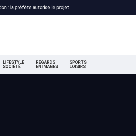
n : la préfète autorise le projet
 : Obispo, Zazie et Renaud réunis pour un concert caritatif à Flo
deaux : la nouvelle majorité change de cap
n : la préfète autorise le projet
 : Obispo, Zazie et Renaud réunis pour un concert caritatif à Flo
deaux : la nouvelle majorité change de cap
LIFESTYLE
REGARDS
SPORTS
SOCIÉTÉ
EN IMAGES
LOISIRS