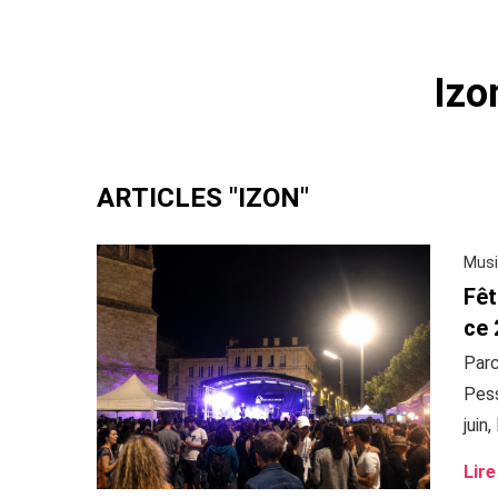
Izo
ARTICLES "IZON"
Musi
Fêt
ce 
Parc
Pess
juin,
Lire