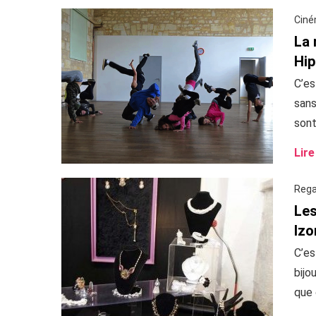
Ciné
La 
Hip
C’es
sans
sont
Lire
Rega
Les
Izo
C’es
bijo
que 