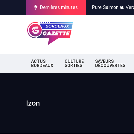
Pure Salmon au Verdo
Dernières minutes
Incendies en Gironde
Stationnement à Bor
Pure Salmon au Verdo
Incendies en Gironde
Stationnement à Bor
ACTUS
CULTURE
SAVEURS
BORDEAUX
SORTIES
DÉCOUVERTES
Izon