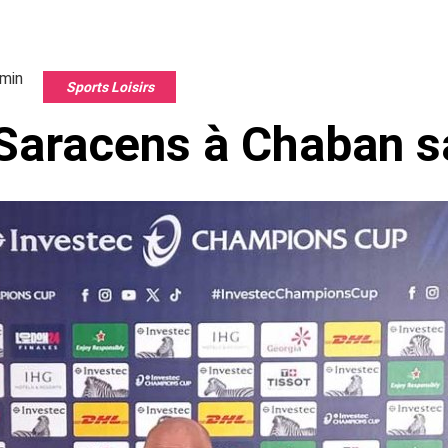
4min
Sports Loisirs
 Saracens à Chaban s