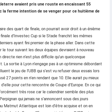
leterre avaient pris une rouste en encaissant 55
c la ferme intention de se venger pour ce huitième de
re des quart de finale, on pourrait avoir droit à un énième
inale d’Investec Cup si le Stade franchit les mêmes
erniers ayant fini premier de la phase aller. Dans cette
ur le tour suivant les deux équipes devraient à nouveau
 directe rien n’est plus difficile qu’un quelconque
ant. La sortie à Lyon n’engage pas à un optimisme débordant
uent le jeu de l’UBB qui s’est vu refuser deux essais lors
sé 27 points en n’en rendant que 10. Elle aurait pu mieux
 d’elle pour cette rencontre de Coupe d’Europe. En ce qui
forcément très rose car le calendrier semble des plus
rpignan qui jamais ne s’annoncent sous des jours
 au Matmut Atlantique est loin d’être acquise et on en