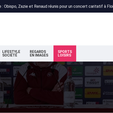
 : Obispo, Zazie et Renaud réunis pour un concert caritatif à Flo
deaux : la nouvelle majorité change de cap
n : la préfète autorise le projet
 : Obispo, Zazie et Renaud réunis pour un concert caritatif à Flo
deaux : la nouvelle majorité change de cap
LIFESTYLE
REGARDS
SPORTS
SOCIÉTÉ
EN IMAGES
LOISIRS