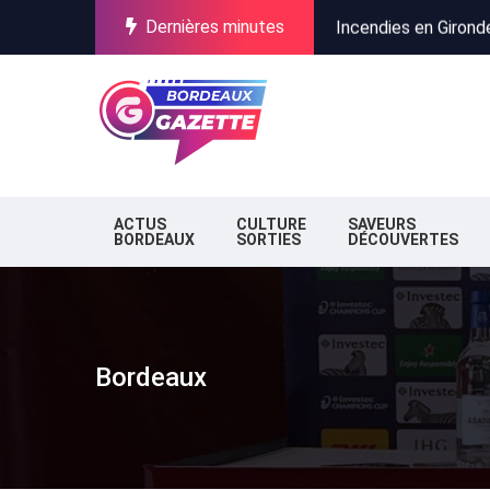
Dernières minutes
Incendies en Gironde
Stationnement à Bor
Pure Salmon au Verdo
Incendies en Gironde
Stationnement à Bor
ACTUS
CULTURE
SAVEURS
BORDEAUX
SORTIES
DÉCOUVERTES
Bordeaux