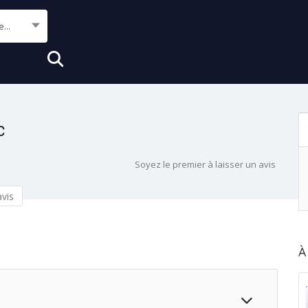
e...
c
Soyez le premier à laisser un avis
vis
À