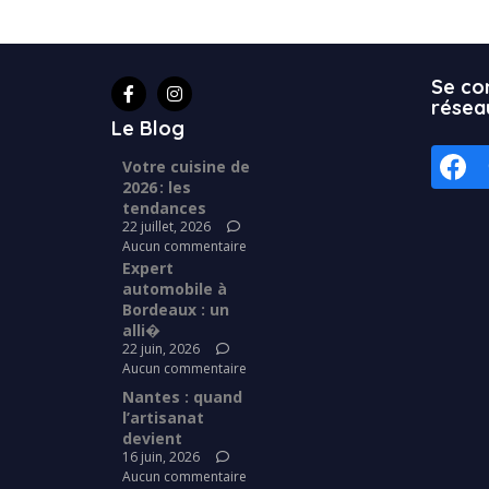
Se co
résea
Le Blog
Votre cuisine de
2026 : les
tendances
22 juillet, 2026
Aucun commentaire
Expert
automobile à
Bordeaux : un
alli�
22 juin, 2026
Aucun commentaire
Nantes : quand
l’artisanat
devient
16 juin, 2026
Aucun commentaire