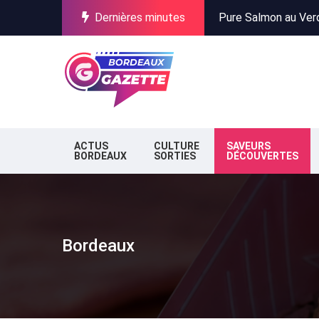
Dernières minutes
Incendies en Gironde
Stationnement à Bor
Pure Salmon au Verdo
Incendies en Gironde
Stationnement à Bor
ACTUS
CULTURE
SAVEURS
BORDEAUX
SORTIES
DÉCOUVERTES
Bordeaux