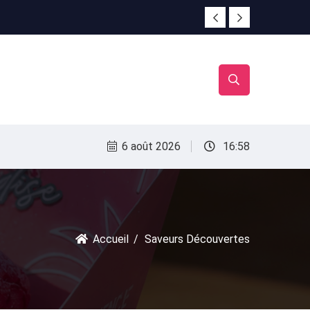
irac
irac
6 août 2026
16:58
Accueil
Saveurs Découvertes