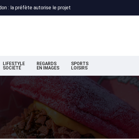
 : Obispo, Zazie et Renaud réunis pour un concert caritatif à Flo
deaux : la nouvelle majorité change de cap
n : la préfète autorise le projet
 : Obispo, Zazie et Renaud réunis pour un concert caritatif à Flo
deaux : la nouvelle majorité change de cap
LIFESTYLE
REGARDS
SPORTS
SOCIÉTÉ
EN IMAGES
LOISIRS