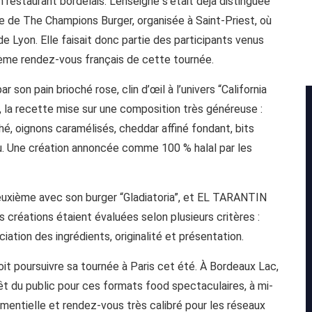
 restaurant bordelais. L’enseigne s’était déjà distinguée
se de The Champions Burger, organisée à Saint-Priest, où
de Lyon. Elle faisait donc partie des participants venus
xième rendez-vous français de cette tournée.
 son pain brioché rose, clin d’œil à l’univers “California
e, la recette mise sur une composition très généreuse :
, oignons caramélisés, cheddar affiné fondant, bits
u. Une création annoncée comme 100 % halal par les
uxième avec son burger “Gladiatoria”, et EL TARANTIN
créations étaient évaluées selon plusieurs critères :
ciation des ingrédients, originalité et présentation.
t poursuivre sa tournée à Paris cet été. À Bordeaux Lac,
rêt du public pour ces formats food spectaculaires, à mi-
mentielle et rendez-vous très calibré pour les réseaux