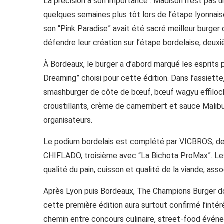
La précision a son importance : Madison n’est pas un
quelques semaines plus tôt lors de l’étape lyonnai
son “Pink Paradise” avait été sacré meilleur burger 
défendre leur création sur l’étape bordelaise, deu
À Bordeaux, le burger a d’abord marqué les esprits par
Dreaming” choisi pour cette édition. Dans l’assiett
smashburger de côte de bœuf, bœuf wagyu effiloché
croustillants, crème de camembert et sauce Malib
organisateurs.
Le podium bordelais est complété par VICBROS, de
CHIFLADO, troisième avec “La Bichota ProMax”. Les 
qualité du pain, cuisson et qualité de la viande, asso
Après Lyon puis Bordeaux, The Champions Burger doi
cette première édition aura surtout confirmé l’inté
chemin entre concours culinaire, street-food événe