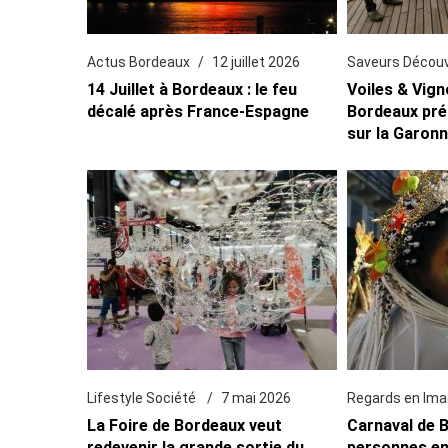
Actus Bordeaux
12 juillet 2026
Saveurs Décou
14 Juillet à Bordeaux : le feu
Voiles & Vign
décalé après France-Espagne
Bordeaux pré
sur la Garon
Lifestyle Société
7 mai 2026
Regards en Im
La Foire de Bordeaux veut
Carnaval de B
redevenir la grande sortie du
personnes en