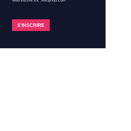
Vous Inscrire. Ex. : Abc@xyz.com
S'INSCRIRE